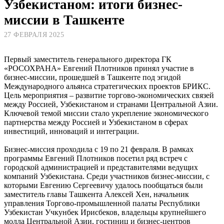
Узбекистаном: итоги бизнес-
миссии в Ташкенте
27 ФЕВРАЛЯ 2025
Первый заместитель генерального директора ГК
«РОСОХРАНА» Евгений Плотников принял участие в
бизнес-миссии, прошедшей в Ташкенте под эгидой
Международного альянса стратегических проектов БРИКС.
Цель мероприятия – развитие торгово-экономических связей
между Россией, Узбекистаном и странами Центральной Азии.
Ключевой темой миссии стало укрепление экономического
партнерства между Россией и Узбекистаном в сферах
инвестиций, инноваций и интеграции.
Бизнес-миссия проходила с 19 по 21 февраля. В рамках
программы Евгений Плотников посетил ряд встреч с
городской администрацией и представителями ведущих
компаний Узбекистана. Среди участников бизнес-миссии, с
которыми Евгению Сергеевичу удалось пообщаться были
заместитель главы Ташкента Алексей Хен, начальник
управления Торгово-промышленной палаты Республики
Узбекистан Учкунбек Ирисбеков, владельцы крупнейшего
молла Центральной Азии, гостиниц и бизнес-центров